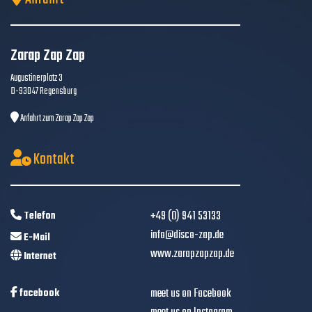
Zarap Zap Zap
Augustinerplatz 3
D-93047 Regensburg
Anfahrt zum Zarap Zap Zap
Kontakt
+49 (0) 941 53133
Telefon
info@disco-zap.de
E-Mail
www.zarapzapzap.de
Internet
meet us on Facebook
facebook