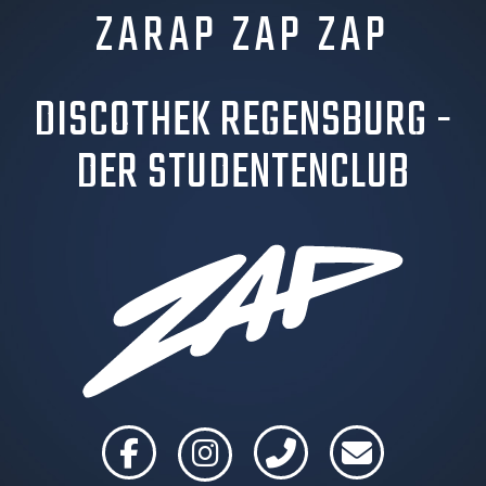
ZARAP ZAP ZAP
DISCOTHEK REGENSBURG -
DER STUDENTENCLUB
fab
fab
fas
fas